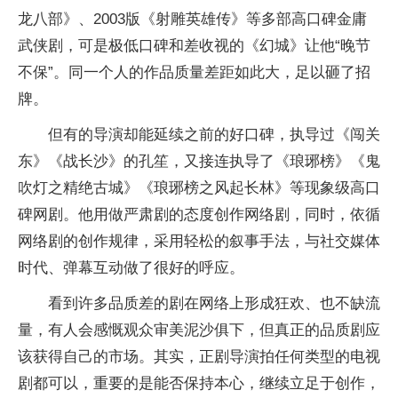
龙八部》、2003版《射雕英雄传》等多部高口碑金庸
武侠剧，可是极低口碑和差收视的《幻城》让他“晚节
不保”。同一个人的作品质量差距如此大，足以砸了招
牌。
但有的导演却能延续之前的好口碑，执导过《闯关
东》《战长沙》的孔笙，又接连执导了《琅琊榜》《鬼
吹灯之精绝古城》《琅琊榜之风起长林》等现象级高口
碑网剧。他用做严肃剧的态度创作网络剧，同时，依循
网络剧的创作规律，采用轻松的叙事手法，与社交媒体
时代、弹幕互动做了很好的呼应。
看到许多品质差的剧在网络上形成狂欢、也不缺流
量，有人会感慨观众审美泥沙俱下，但真正的品质剧应
该获得自己的市场。其实，正剧导演拍任何类型的电视
剧都可以，重要的是能否保持本心，继续立足于创作，