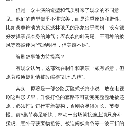
但是一众主演的造型和气质引来了观众的不同意
见。他们的造型似乎不讲究美，而是注重原始和野性。
比如吴尊饰演的大反派林琅天的形象出乎意料，没有很
好发挥演员本身的帅气；应欢欢的斜马尾、王丽坤的披
风等都被评为“气场明显，但美感不足”。
编剧叙事能力待提高？
有观众认为，这部戏在制作和表演上颇有诚意，但
原著粉质疑剧情被改编得“乱七八糟”。
其实，原著是一部公路历险式长篇小说，放在电视
剧这种形式里，升级打怪的套路不可能完完整整地被还
原，必须打乱进行重新架构，否则会显得冗长、节奏
慢。前5集节奏足够快，林动一出场就接连上演只身斗
猛虎、意外寻获宝物祖符、被迫闯妖兽谷等一波三折的