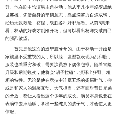
升。他在剧中饰演男主角林动，他从平凡少年蜕变成绝
世英雄，凭借自身的坚韧意志，靠点滴努力百炼成钢，
经历无数艰险、彷徨，战胜各种奸邪淫恶。从前5集来
看，林动的好戏才刚刚开场，但可以看出杨洋突破自己
的强烈欲望。
首先是他这次的造型脏兮兮的。由于林动一开始是
家族里不受重视的人，所以脸、发型就表现为乱和脏，
服装也着重穷和破，需要演员放下偶像包袱。随着冒险
升级和后期蜕变，他将会“胡子拉碴”，演绎出狂野、粗
粝的特性。无论是他在竞技中连赢五场的扬眉吐气，抑
或是和家人的温馨互动、大气担当，还有面对昔日兄弟
的矛盾，都让人看出这个少年的成长。演员本身也要在
表演中去掉油腻，拿出一些纯真的孩子气，才会使人更
信服。