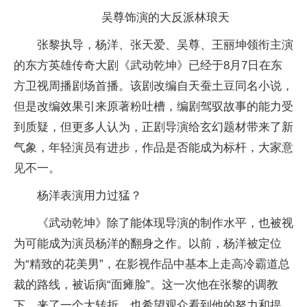
吴尊饰演的大反派林琅天
张黎执导，杨洋、张天爱、吴尊、王丽坤领衔主演
的东方英雄传奇大剧《武动乾坤》已经于8月7日在东
方卫视周播剧场首播。该剧改编自天蚕土豆同名小说，
但是改编效果引来原著粉吐槽，编剧驾驭故事的能力受
到质疑，但更多人认为，正剧导演给玄幻题材带来了新
气象，年轻演员有进步，作品是否能成为标杆，大家意
见不一。
杨洋表演用力过猛？
《武动乾坤》除了能体现导演的制作水平，也被视
为可能成为演员杨洋的翻身之作。以前，杨洋被定位
为“精致的花美男”，在影视作品中基本上走高冷霸道总
裁的路线，被诟病“面瘫脸”。这一次他在张黎的调教
下，来了一个大转折，也希望观众看到他的努力和提