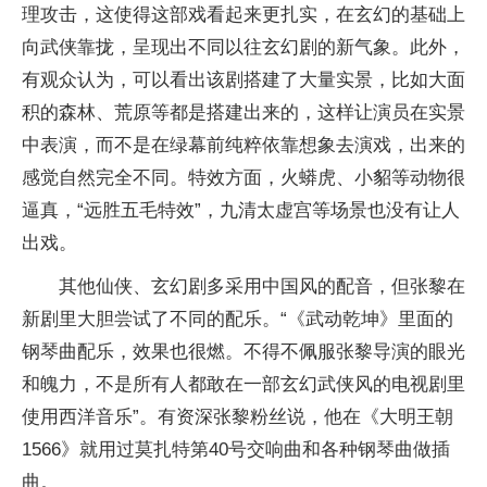
理攻击，这使得这部戏看起来更扎实，在玄幻的基础上
向武侠靠拢，呈现出不同以往玄幻剧的新气象。此外，
有观众认为，可以看出该剧搭建了大量实景，比如大面
积的森林、荒原等都是搭建出来的，这样让演员在实景
中表演，而不是在绿幕前纯粹依靠想象去演戏，出来的
感觉自然完全不同。特效方面，火蟒虎、小貂等动物很
逼真，“远胜五毛特效”，九清太虚宫等场景也没有让人
出戏。
其他仙侠、玄幻剧多采用中国风的配音，但张黎在
新剧里大胆尝试了不同的配乐。“《武动乾坤》里面的
钢琴曲配乐，效果也很燃。不得不佩服张黎导演的眼光
和魄力，不是所有人都敢在一部玄幻武侠风的电视剧里
使用西洋音乐”。有资深张黎粉丝说，他在《大明王朝
1566》就用过莫扎特第40号交响曲和各种钢琴曲做插
曲。