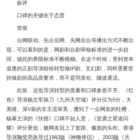
娱评
口碑的关键在于态度
曾俊
台网联动、先台后网、先网后台等播出方式不断出
现，可以看到的是，网剧和台剧审核标准的进一步趋
同，彼此的界限标准不断模糊。在这个时候，受到资本
追逐的正剧导演纷纷转型做IP剧、玄幻剧，同样需要坚
持做剧的高品质要求，而不是同质化、随波逐流。
此前，这批导演转型的质量和口碑参差不齐。《红
色》导演杨文军操刀《九州天空城》评分仅为5分，大
美瞳、深V装的非主流审美，遭到了一众网友的吐槽，
杨幂主演的《扶摇》口碑不如人意，《逆袭之星途闪
耀》评分更低，被网友冠上了套路、尴尬的头衔。香港
导演鞠觉亮执导过1983版《神雕侠侣》、2003版《天