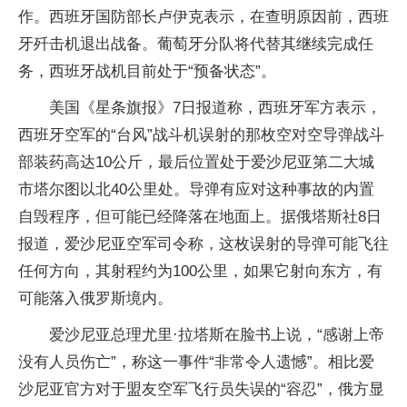
作。西班牙国防部长卢伊克表示，在查明原因前，西班
牙歼击机退出战备。葡萄牙分队将代替其继续完成任
务，西班牙战机目前处于“预备状态”。
美国《星条旗报》7日报道称，西班牙军方表示，
西班牙空军的“台风”战斗机误射的那枚空对空导弹战斗
部装药高达10公斤，最后位置处于爱沙尼亚第二大城
市塔尔图以北40公里处。导弹有应对这种事故的内置
自毁程序，但可能已经降落在地面上。据俄塔斯社8日
报道，爱沙尼亚空军司令称，这枚误射的导弹可能飞往
任何方向，其射程约为100公里，如果它射向东方，有
可能落入俄罗斯境内。
爱沙尼亚总理尤里·拉塔斯在脸书上说，“感谢上帝
没有人员伤亡”，称这一事件“非常令人遗憾”。相比爱
沙尼亚官方对于盟友空军飞行员失误的“容忍”，俄方显