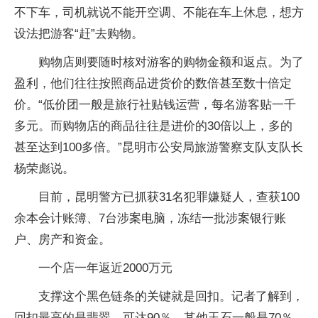
不下车，司机就说不能开空调、不能在车上休息，想方
设法把游客“赶”去购物。
购物店则要随时核对游客的购物金额和返点。为了
盈利，他们往往按照商品进货价的数倍甚至数十倍定
价。“低价团一般是旅行社贴钱运营，每名游客贴一千
多元。而购物店的商品往往是进价的30倍以上，多的
甚至达到100多倍。”昆明市公安局旅游警察支队支队长
杨荣彪说。
目前，昆明警方已抓获31名犯罪嫌疑人，查获100
余本会计账簿、7台涉案电脑，冻结一批涉案银行账
户、房产和资金。
一个店一年返近2000万元
支撑这个黑色链条的关键就是回扣。记者了解到，
回扣最高的是翡翠，可达90％，其他玉石一般是70％