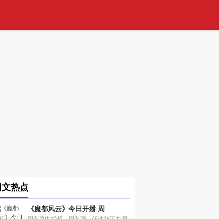
图文热点
《魔都风云》今日开播 周
周冬雨由经超、周冬雨、任达华等共同