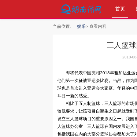
首页
当前位置:
娱乐
> 查看内容
三人篮球
»
2018-08
即将代表中国亮相2018年雅加达亚
他们第一次征战亚运会比赛。当然，作为国
球也是首次进入亚运会大家庭。年轻的中
耳目一新的感受。
相比于五人制篮球，三人篮球的市场
较低要求，让该项目自诞生之日起就受到
设立三人篮球项目的重要原因之一。我国自
人篮球办公室，三人篮球在国内发展进入了
包括我国在内的大部分篮球协会都加大了对