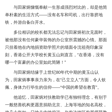
与田家炳慷慨奉献一生形成强烈对比的，却是他简
单朴素的生活方式——没有名车和司机，出行靠挤地
铁，外游自备白开水。
多位相识的校长都无法忘记与田家炳初次见面时，
被他那没有任何豪华装饰的办公室所震撼的心情。那面
只挂着他在内地捐资助学照片的墙面令沈祖尧印象深
刻，香港公开大学校长黄玉山则直言，“在香港，没有
哪一个富豪的办公室如此简陋！”
与田家炳结缘于上世纪80年代中期的黄玉山认
为，田家炳事事亲力亲为，在“己立立人”方面，令人钦
佩，身体力行毕生的信仰——“中国的希望在教育”。
他追忆，田家炳对扶教助学已有独特理念，有别于
一般慈善机构更愿意捐助北京、上海等地的知名高校，