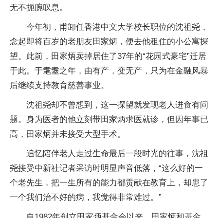
无不扼腕叹息。
今年初，甫卸任香港中文大学校长职位的沈祖尧，
念起即将百岁的老朋友田家炳，便去他租住的小公寓探
望。此前，田家炳卖掉居住了37年的“花园式豪宅”迁居
于此。于耄耋之年，由有产，变无产，只为在金融风暴
后继续支持教育慈善事业。
沈祖尧却不曾想到，这一探望就发现老人进食有问
题。身为医者的他立刻带田家炳求医就诊，但因年事已
高，田家炳并未接受大型手术。
追忆陪伴老人走过生命最后一段时光的往事，沈祖
尧接受中新社记者采访时明显声音低落，“这么好的一
个老先生，把一生所有的能力都贡献在教育上，却患了
一个我们治不好的病，我觉得非常难过。”
自1982年创立田家炳基金会以来，田家炳和基金