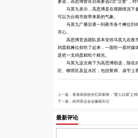
参选，高思博曾在台南参选2次“立委”，
马英九表示，高思博是在艰困情况下
可以为台南市政带来新的气象。
马英九广播后逐一到夜市各个摊位扫
开心。
高思博竞选团队原本安排马英九在夜
鸡蛋糕摊位前吃了起来，一面吃一面对媒体
是把一支鸡蛋糕吃个精光。
马英九这次南下为高思博助选，除在
区、柳营区及盐水区，包括誓师、庙宇上
上一篇：
香港高校校长忆田家炳：“爱人以德”之楷
下一篇：
杭州亚运会会徽诞生记
最新评论