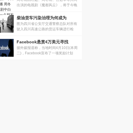
出演的电视剧《魔都风云》，将于今晚
登...
柴油货车污染治理为何成为
图为四川省公安厅交通警察总队对所有
驶入四川高速公路的货运车辆进行检
查。...
Facebook悬赏4万美元寻找
据外媒报道称，当地时间4月10日(本周
二)，Facebook宣布了一项奖励计划
——对...