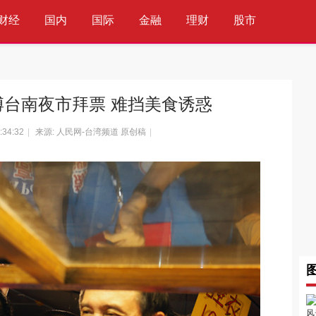
财经
国内
国际
金融
理财
股市
科技
互联网
通信
IT
台南夜市拜票 难挡美食诱惑
:34:32
|
来源: 人民网-台湾频道 原创稿
|