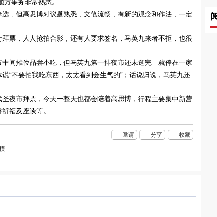
对地方事务非常熟悉。
参选，但高思博对议题熟悉，文笔流畅，有新的观念和作法，一定
街拜票，人人抢拍合影，还有人要求签名，马英九来者不拒，也很
市中间摊位品尝小吃，但马英九第一排夜市还未逛完，就停在一家
说“不要拍我吃东西，太太看到会生气的”；话说归说，马英九还
武圣夜市拜票，今天一整天也都会陪着高思博，行程主要集中新营
香祈福及座谈等。
邀请
分享
收藏
模